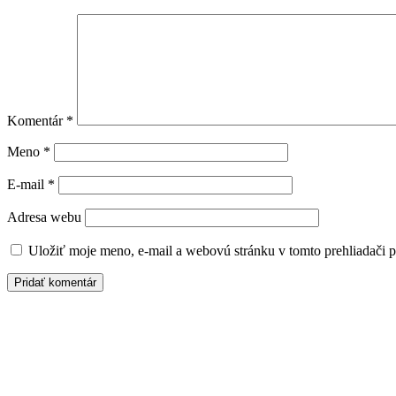
Komentár
*
Meno
*
E-mail
*
Adresa webu
Uložiť moje meno, e-mail a webovú stránku v tomto prehliadači 