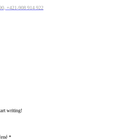
90, +421-908 914 922
art writing!
čené
*