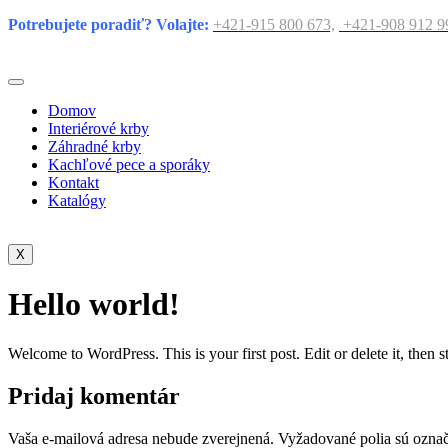
Potrebujete poradiť
?
Volajte:
+421-915 800 673,
+421-908 912 9
Domov
Interiérové krby
Záhradné krby
Kachľové pece a sporáky​
Kontakt
Katalógy
X
Hello world!
Welcome to WordPress. This is your first post. Edit or delete it, then st
Pridaj komentár
Vaša e-mailová adresa nebude zverejnená.
Vyžadované polia sú ozna